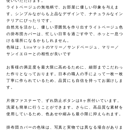
使いいただけます。
ライトベージュの無地柄で、お部屋に優しい印象を与えま
す。シンプルながらも上品なデザインで、ナチュラルなイン
テリアにぴったりです。
自然光を活かし、優しい雰囲気を作り出すライトベージュ色
の掛布団カバーは、忙しい日常を過ごす中で、ホッと一息つ
ける場所になるかもしれません。
色味は、Litoマットのマリー／サンドベージュ、マリー／
サンイエローとの相性が良いです
お客様の満足度を最大限に高めるために、細部までこだわっ
た作りとなっております。日本の職人の手によって一枚一枚
丁寧に作られているため、品質にも自信を持ってお届けしま
す。
片側ファスナーで、ずれ防止ボタンは8ヶ所付いています。
洗濯も簡単に行うことができます。さらに、高品質な素材を
使用しているため、色あせや縮みも最小限に抑えられます。
掛布団カバーの色味は、写真と実物では異なる場合がありま