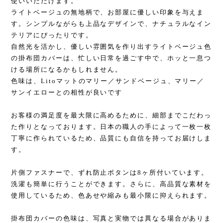
使いいただけます。
ライトベージュの無地柄で、お部屋に優しい印象を与えま
す。シンプルながらも上品なデザインで、ナチュラルなイン
テリアにぴったりです。
自然光を活かし、優しい雰囲気を作り出すライトベージュ色
の掛布団カバーは、忙しい日常を過ごす中で、ホッと一息つ
ける場所になるかもしれません。
色味は、Litoマットのマリー／サンドベージュ、マリー／
サンイエローとの相性が良いです
お客様の満足度を最大限に高めるために、細部までこだわっ
た作りとなっております。日本の職人の手によって一枚一枚
丁寧に作られているため、品質にも自信を持ってお届けしま
す。
片側ファスナーで、ずれ防止ボタンは8ヶ所付いています。
洗濯も簡単に行うことができます。さらに、高品質な素材を
使用しているため、色あせや縮みも最小限に抑えられます。
掛布団カバーの色味は、写真と実物では異なる場合がありま