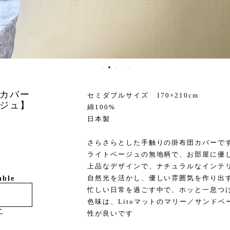
カバー
セミダブルサイズ 170×210cm
ジュ】
綿100%
日本製
さらさらとした手触りの掛布団カバーで
ライトベージュの無地柄で、お部屋に優
上品なデザインで、ナチュラルなインテ
自然光を活かし、優しい雰囲気を作り出
able
忙しい日常を過ごす中で、ホッと一息つ
色味は、Litoマットのマリー／サンド
け
性が良いです