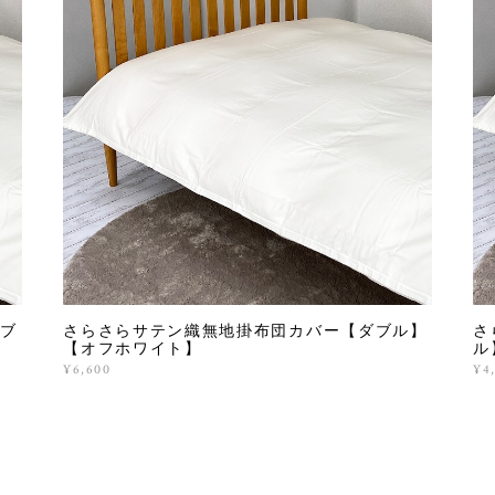
ブ
さらさらサテン織無地掛布団カバー【ダブル】
さ
【オフホワイト】
ル
¥6,600
¥4