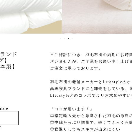
ーランド
＊ご好評につき、羽毛布団の納期にお時
グ】
ざいませんが、ご了承をお願い申し上げ
日本製】
ご注文は承っております。
羽毛布団の老舗メーカーとLitostyle
高級寝具ブランドにも卸売をしている、
Litostyleとのコラボでよりお求めや
able
「ココが違います！」
◎指定輸入先から厳選された羽毛の原料
◎中綿たっぷり増量で、軽くてふっくら
け
◎寝返りしてもスキマが出来にくい