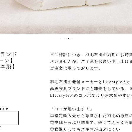
ーランド
＊ご好評につき、羽毛布団の納期にお時
ーン】
ざいませんが、ご了承をお願い申し上げ
日本製】
ご注文は承っております。
羽毛布団の老舗メーカーとLitostyle
高級寝具ブランドにも卸売をしている、
Litostyleとのコラボでよりお求めや
able
「ココが違います！」
◎指定輸入先から厳選された羽毛の原料
◎中綿たっぷり増量で、軽くてふっくら
け
◎寝返りしてもスキマが出来にくい