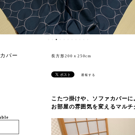
ァカバー
長方形200ｘ250cm
通報する
こたつ掛けや、ソファカバーに
お部屋の雰囲気を変えるマルチ
able